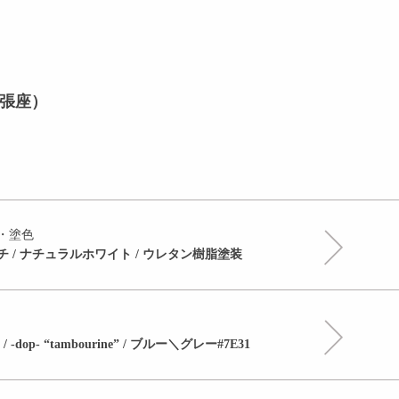
張座）
・塗色
チ / ナチュラルホワイト / ウレタン樹脂塗装
 / -dop- “tambourine” / ブルー＼グレー#7E31