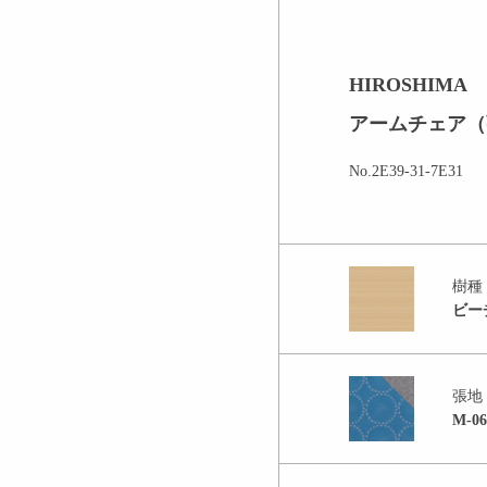
HIROSHIMA
アームチェア（
No.2E39-31-7E31
樹種
ビー
張地
M-06